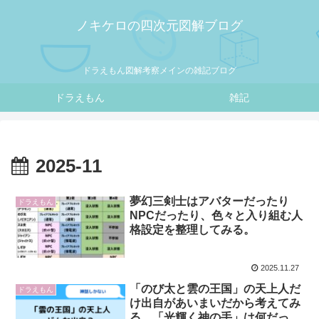
ノキケロの四次元図解ブログ
ドラえもん図解考察メインの雑記ブログ
ドラえもん
雑記
2025-11
夢幻三剣士はアバターだったり
ドラえもん
NPCだったり、色々と入り組む人
格設定を整理してみる。
2025.11.27
「のび太と雲の王国」の天上人だ
ドラえもん
け出自があいまいだから考えてみ
る。「光輝く神の手」は何だった