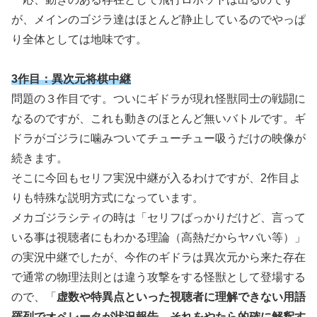
が、メインのゴジラ達はほとんど静止しているのでやっぱ
り全体としては地味です。
3作目：異次元将棋中継
問題の３作目です。ついにギドラが現れ怪獣同士の戦闘に
なるのですが、これも動きのほとんど無いバトルです。ギ
ドラがゴジラに噛みついてチューチュー吸うだけの映像が
続きます。
そこに今回もセリフ実況中継が入るわけですが、2作目よ
りも特殊な説明方式になっています。
メカゴジラシティの時は「セリフばっかりだけど、言って
いる事は視聴者にもわかる理論（高熱だからヤバい等）」
の実況中継でしたが、今作のギドラは異次元から来た存在
で通常の物理法則とは違う攻撃をする怪獣として登場する
ので、「
虚数や特異点といった視聴者に理解できない用語
羅列でオペレータが状況報告、それをやたら的確に解釈す