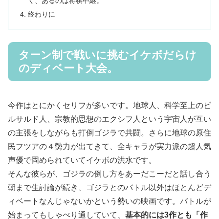
く、あるのは将棋中継。
終わりに
ターン制で戦いに挑むイケボだらけ
のディベート大会。
今作はとにかくセリフが多いです。地球人、科学至上のビ
ルサルド人、宗教的思想のエクシフ人という宇宙人が互い
の主張をしながらも打倒ゴジラで共闘。さらに地球の原住
民フツアの４勢力が出てきて、全キャラが実力派の超人気
声優で固められていてイケボの洪水です。
そんな彼らが、ゴジラの倒し方をあーだこーだと話し合う
朝まで生討論が続き、ゴジラとのバトル以外はほとんどデ
ィベートなんじゃないかという勢いの映画です。バトルが
始まってもしゃべり通していて、
基本的には3作とも「作