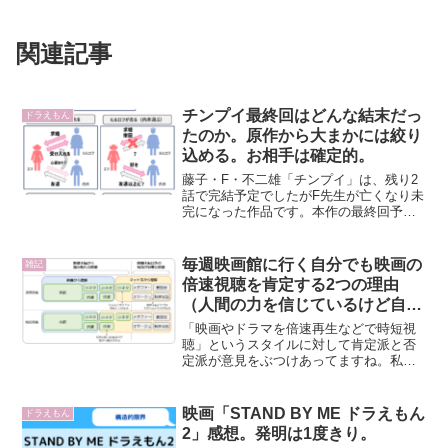
関連記事
チンプイ最終回はどんな結末だっ
ドラえもん
たのか。原作から大まかには絞り
込める。お相手は確定的。
藤子・F・不二雄「チンプイ」は、残り2
話で完結予定でしたがF先生が亡くなり未
完になった作品です。本作の最終回予想
は盛り上がるのですが、それは「主人公
春日エリは宇宙人ルルロフ殿下から求婚
されているが、エリは同級生の内木くん
毎週映画館に行く自分でも映画の
雑記
が好き」という三角...
倍速視聴を肯定する2つの理由
（人間の力を信じているけど自分
を信じてないから）
「映画やドラマを倍速再生などで時短視
聴」というスタイルに対して肯定派と否
定派が意見をぶつけあってますね。私は
ほぼ毎週映画館に行っています。なので
映画が好きですし敬意をもって接してい
る側なのですが、そんなな私でも倍速視
映画「STAND BY ME ドラえもん
ドラえもん
聴はアリだと思うし、家で...
2」感想。発明は1度きり。