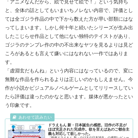
「アニメなんだから、絵で見せて絵で！」という気持ち
と、全体の話としてもいまいちノレない内容で、評価とし
ては全ゴジラ作品の中で下から数えた方が早い部類にはな
ってしまいます。しかし何十年と続いたシリーズが生み出
したこじらせ作品として他にない独特のテイストがあり、
ゴジラのテンプレ作の中の不出来なヤツを見るよりは見ど
ころがあるとも言えて嫌いにはなれない一作ではありま
す。
「虚淵玄だもんね」という内容にはなっているので、変に
無難な作品を作られるよりは正しいのかもしえません。今
作が小説かビジュアルノベルゲームとしてリリースしてい
たら評価は違ったのかなと思います。媒体が悪かったとい
う印象です。
ドラえもん 新・日本誕生の感想。旧作の不足が
ほぼ充足された完成作。欲を言えばあのご都合主
義も対応して欲しかった。
「映画ドラえもん 新・のび太の日本誕生」の感想レビュー