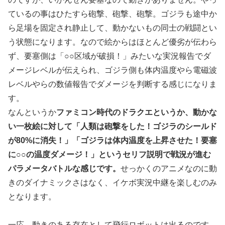
ているの事はひたすら砲撃、砲撃、砲撃。ゴジラも途中か
ら足場を固定され静止して、動かないもの同士の戦闘とい
う状態になります。なので絵からはほとんど優劣が伝わら
ず、要塞側は「○○区域が破損！」みたいな実況報告でダ
メージレベルが伝えられ、ゴジラ側も体内温度やら電磁波
レベルやらの数値報告でダメージを判断する感じになりま
す。
なんというか
ファミコン時代のドラクエというか、動かな
い一枚絵に対して「人類は砲撃をした！ゴジラのシールド
が80%に消失！」「ゴジラは体内温度を上昇させた！要塞
に○○の温度ダメージ！」というセリフ説明で戦況が進む
パラメータバトルな感じです。
せっかくのアニメなのに動
きのダイナミックさはなく、イケボ実況中継を楽しむのみ
となります。
一応、動きのある存在として飛行ロボットは出るのです