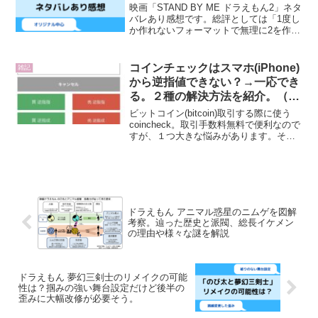
映画「STAND BY ME ドラえもん2」ネタ
バレあり感想です。総評としては「1度し
か作れないフォーマットで無理に2を作っ
て構造的限界にぶつかった作品」という
ものです。いい所もあるのですが、無理
して作った作品だなという印象が強いで
コインチェックはスマホ(iPhone)
雑記
す。感想...
から逆指値できない？→一応でき
る。２種の解決方法を紹介。（簡
単だが使いづらい方法、大変だけ
ビットコイン(bitcoin)取引する際に使う
ど柔軟な方法）
coincheck。取引手数料無料で便利なので
すが、１つ大きな悩みがあります。それ
は「スマホ(iPhone)から逆指値注文ができ
ない」という所です。iPhoneを使ってい
る私にとってこの仕様は出...
ドラえもん アニマル惑星のニムゲを図解
考察。辿った歴史と派閥、総長イケメン
の理由や様々な謎を解説
ドラえもん 夢幻三剣士のリメイクの可能
性は？掴みの強い舞台設定だけど後半の
歪みに大幅改修が必要そう。