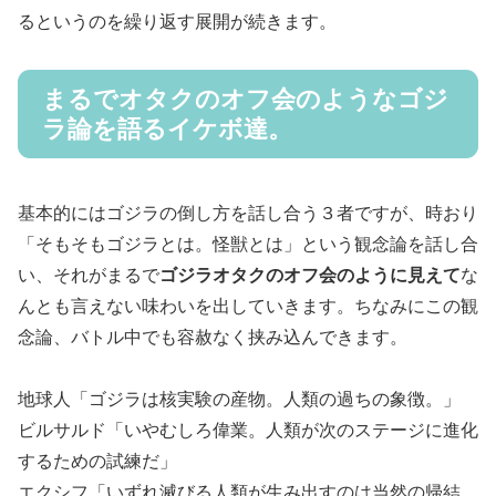
るというのを繰り返す展開が続きます。
まるでオタクのオフ会のようなゴジ
ラ論を語るイケボ達。
基本的にはゴジラの倒し方を話し合う３者ですが、時おり
「そもそもゴジラとは。怪獣とは」という観念論を話し合
い、それがまるで
ゴジラオタクのオフ会のように見えて
な
んとも言えない味わいを出していきます。ちなみにこの観
念論、バトル中でも容赦なく挟み込んできます。
地球人「ゴジラは核実験の産物。人類の過ちの象徴。」
ビルサルド「いやむしろ偉業。人類が次のステージに進化
するための試練だ」
エクシフ「いずれ滅びる人類が生み出すのは当然の帰結。