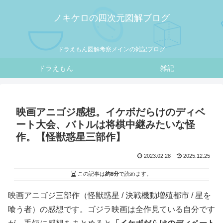
ノキケロの四次元図解ブログ
ドラえもん図解考察メインの雑記ブログ
ドラえもん
雑記
映画アニゴジ感想。イケボだらけのディベ
ート大会、バトルは将棋中継みたいな怪
作。【怪獣惑星三部作】
2023.02.28
2025.12.25
この記事は
約8分
で読めます。
映画アニゴジ三部作（怪獣惑星 / 決戦機動増殖都市 / 星を
喰う者）の感想です。ゴジラ映画は全作見ている自分です