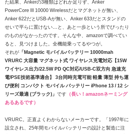
た結果、Ankerの3種類はどれか足りず、Anker
PowerCore III 10000 Wirelessだとマグネットが無い、
Anker 622だとUSB-Aが無い、Anker 633だとスタンドの
せいで平らに置けない…と、あと一歩という所でぴったり
のものがなかったのです。そんな中、amazonで調べてい
ると、見つけました。全機能乗ってるやつが。
それが
「Magnetic モバイルバッテリー 10000mah
VRURC 大容量 マグネット式 ワイヤレス充電対応【15W
ワイヤレス出力/22.5W PD QC対応/USB-C双方向 急速充
電/PSE技術基準適合】 3台同時充電可能 軽量 薄型 持ち運
び便利 コンパクト モバイル バッテリー iPhone 13 / 12 シ
リーズ最適 (ブラック)」
です
（長い！amazonネーミング
あるあるです）
VRURC。正直よくわからないメーカーです。「1997年に
設立され、25年間モバイルバッテリーの設計と製造に注