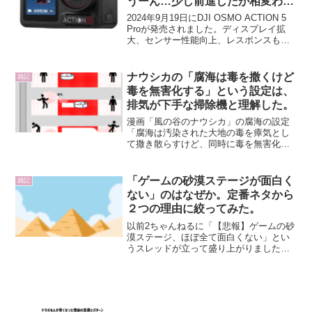
うーん…少し前進したが相変わら
ずもったいない仕様。
2024年9月19日にDJI OSMO ACTION 5
Proが発売されました。ディスプレイ拡
大、センサー性能向上、レスポンスも良
くかなり素晴らしい進化です。しかしDJI
OSMO ACTION3（なんなら2）の頃から
ある「静止画問題」と...
ナウシカの「腐海は毒を撒くけど
雑記
毒を無害化する」という設定は、
排気が下手な掃除機と理解した。
漫画「風の谷のナウシカ」の腐海の設定
「腐海は汚染された大地の毒を瘴気とし
て撒き散らすけど、同時に毒を無害化す
る」という設定が最初ピンと来なくて、
毒を出すのか無くすのかどっちなんだよ
と思ってました。考えてみたら「出来の
「ゲームの砂漠ステージが面白く
雑記
悪い掃除機みたいなものか...
ない」のはなぜか。定番ネタから
２つの理由に絞ってみた。
以前2ちゃんねるに「【悲報】ゲームの砂
漠ステージ、ほぼ全て面白くない」とい
うスレッドが立って盛り上がりました。
確かになあと共感してしまうのですが、
改めてなぜなのか？スレッドの中でもい
くつかの理由が触れられていましたが、
あるあるネタを挙げなが...