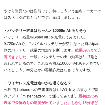
やはり重要なのは性能です。特にこういう無名メーカーの
はスペック詐欺も心配です。確認しましょう。
・バッテリー容量はちゃんと10000mAhありそう
バッテリー残量0のipad air3を充電してみました。
9.720mAhで、モバイルバッテリーが空になった時のipad
側のバッテリー残量の増加で判断します。
結果59%まで充
電できました。
一般にバッテリーの出力効率は6～7割と
言われているので、これなら概ね10000mAhあると見てい
いでしょう。半分とかの容量詐欺はなさそうですね。
・ワイヤレス充電は途中から遅くなる？
公称ではiphoneへの充電速度は7.5W対応との事なので計
測アプリ「mister battery」で測ってみた所、
最初は7.5W
表示で公称通りの速度が出ていました。しかし15分ほど