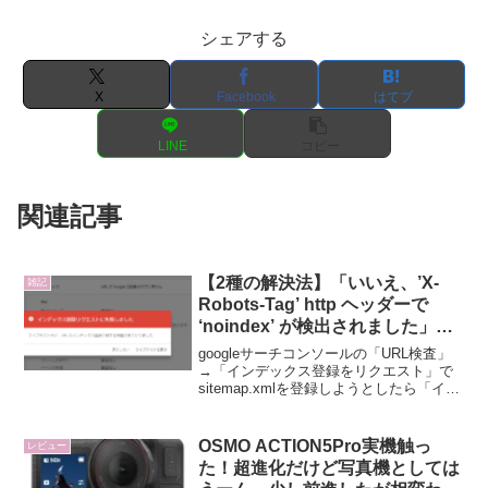
シェアする
X
Facebook
はてブ
LINE
コピー
関連記事
【2種の解決法】「いいえ、’X-
雑記
Robots-Tag’ http ヘッダーで
‘noindex’ が検出されました」が
出た時の対策【sitemap.xml】
googleサーチコンソールの「URL検査」
→「インデックス登録をリクエスト」で
sitemap.xmlを登録しようとしたら「イン
デックス登録リクエストに失敗しまし
た」「いいえ、'X-Robots-Tag' http ヘッダ
ーで 'noind...
OSMO ACTION5Pro実機触っ
レビュー
た！超進化だけど写真機としては