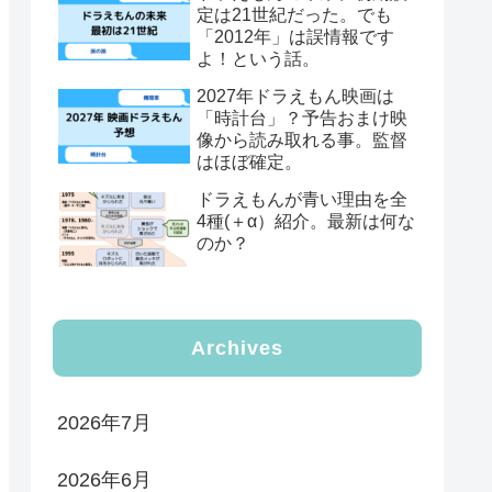
定は21世紀だった。でも
「2012年」は誤情報です
よ！という話。
2027年ドラえもん映画は
「時計台」？予告おまけ映
像から読み取れる事。監督
はほぼ確定。
ドラえもんが青い理由を全
4種(＋α）紹介。最新は何な
のか？
Archives
2026年7月
2026年6月