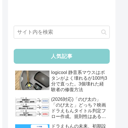
人気記事
logicool 静音系マウスはボ
タンがよく壊れるが100均3
分で直った。3個壊れた経
験者の修復方法
(2026対応)「のび太の」
「のび太と」どっち？映画
ドラえもんタイトル判定フ
ロー作成。規則性はあるの
か？
ドラえもんの未来、初期設