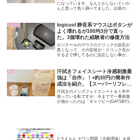
になっています。なんとかしないといか
んと思って色々調べてました。以前の
私 ・一日二回歯磨きしているのに頻繁
に虫歯になってた ・食後はだいたい歯
に詰まり取るのに苦労口臭については特
logicool 静音系マウスはボタンが
レビュー
に自覚はなかったですが、そ...
よく壊れるが100均3分で直っ
た。3個壊れた経験者の修復方法
ロジクールのマウスのクリックの反応が
悪くなって、その症状が・クリック音が
するまで押してるのに反応しない事があ
る。・強く押せば反応する。だった場
合、ほぼ原因はスイッチ部の消耗だと思
われます。私は3個壊れましたが全部それ
汗拭きフェイスシート冷感刺激最
雑記
でした。私が直した方法を...
強は「自作」！+約30円の簡単作
成法を紹介。【スーパーリフレッ
シュ ギャッツビーを超える】
汗拭きのメンズフェイスシートを１年中
使っている私ですが、今までで一番刺激
が強かったのは「ギャツビー(GATSBY)
フェイシャルペーパー スーパーリフレッ
シュタイプ」が頭１つ抜けた強刺激でし
た。しかしこの商品は１年以上前に廃盤
になってしまい...
ドラえもん セワシ問題（大阪理論）を血