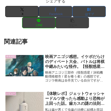
シェアする
X
Facebook
はてブ
LINE
コピー
関連記事
映画アニゴジ感想。イケボだらけ
映画感想
のディベート大会、バトルは将棋
中継みたいな怪作。【怪獣惑星三
部作】
映画アニゴジ三部作（怪獣惑星 / 決戦機
動増殖都市 / 星を喰う者）の感想です。
ゴジラ映画は全作見ている自分ですが、
手短に感想をまとめると「イケボだらけ
のディベート大会。見たかった物とは違
ったが、珍味感があり嫌いじゃない」と
【体験レポ】ジェットウォッシャ
レビュー
いう感じです。私...
ードルツ使ったら感動より恐怖が
上回った話。歯カスの謎の法則を
見つける。
私は歯が悪くて虫歯の治療に結構お世話