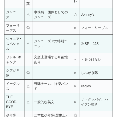
レ
葉
ジャニー
事務所、団体としての
△
△
Johnny’s
ズ
ジャニーズ
フォーリ
◎
○
フォー・リーブス
ーブス
ジュニア･
ジャニーズJrの特別ユ
スペシャ
△
○
Jr.SP、JJS
ニット
ル
リトル･ギ
文脈上登場する可能性
○
○
・をつけない
ャング
あり
シブがき
◎
–
○
しぶがき隊
隊
イーグル
野球チーム、洋楽バン
△
○
eagles
ス
ド
THE
ザ・グッバイ、ハ
GOOD-
△
一般的な英文
○
イフン抜き
BYE
少年隊
○
二本松少年隊(歴史上)
◎