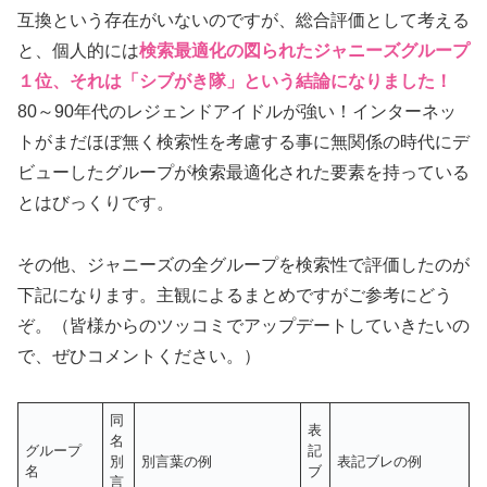
互換という存在がいないのですが、総合評価として考える
と、個人的には
検索最適化の図られたジャニーズグループ
１位、それは「シブがき隊」という結論になりました！
80～90年代のレジェンドアイドルが強い！インターネッ
トがまだほぼ無く検索性を考慮する事に無関係の時代にデ
ビューしたグループが検索最適化された要素を持っている
とはびっくりです。
その他、ジャニーズの全グループを検索性で評価したのが
下記になります。主観によるまとめですがご参考にどう
ぞ。（皆様からのツッコミでアップデートしていきたいの
で、ぜひコメントください。）
同
表
名
グループ
記
別
別言葉の例
表記ブレの例
名
ブ
言