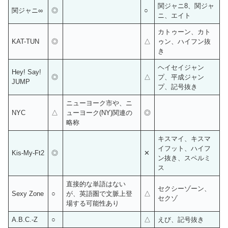
関ジャニ8、関ジャ
関ジャニ∞
◎
○
ニ、エイト
カトゥーン、カト
KAT-TUN
◎
△
ゥン、ハイフン抜
き
ヘイセイジャン
Hey! Say!
◎
△
プ、平成ジャン
JUMP
プ、記号抜き
ニューヨーク市や、ニ
NYC
△
ューヨーク(NY)関連の
◎
略称
キスマイ、キスマ
イフット、ハイフ
Kis-My-Ft2
◎
✕
ン抜き、スペルミ
ス
直接的な単語はない
セクシーゾーン、
Sexy Zone
○
が、英語圏で文脈上登
△
セクゾ
場する可能性あり
A.B.C.-Z
○
△
えび、記号抜き