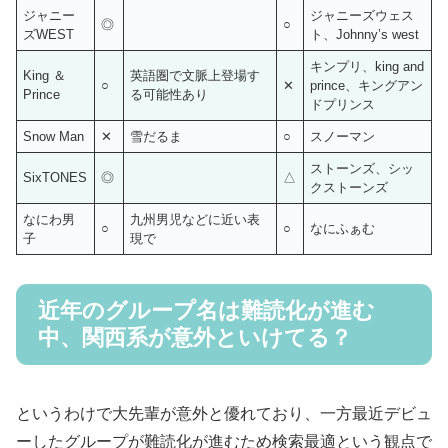
ジャニー
ジャニーズウェス
◎
○
ズWEST
ト、Johnny’s west
キンプリ、king and
King ＆
英語圏で文脈上登場す
○
✕
prince、キングアン
Prince
る可能性あり
ドプリンス
Snow Man
✕
雪だるま
○
スノーマン
ストーンズ、シッ
SixTONES
◎
△
クストーンズ
なにわ男
九州男児などに近い表
○
○
なにふぁむ
子
現で
近年のグループ名は難読化が進む
中、関西系が意外といけてる？
というわけで大先輩が意外と優れており、一方最近デビュ
ーしたグループが難読化が進むため検索最適という観点で