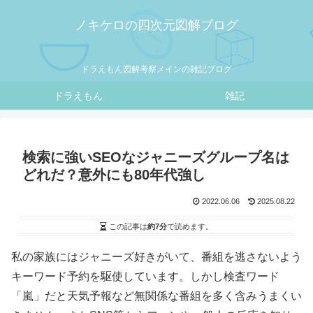
ノキケロの四次元図解ブログ
ドラえもん図解考察メインの雑記ブログ
ドラえもん
雑記
検索に強いSEOなジャニーズグループ名は
どれだ？意外にも80年代強し
2022.06.06
2025.08.22
この記事は
約7分
で読めます。
私の家族にはジャニーズ好きがいて、番組を逃さないよう
キーワード予約を駆使しています。しかし検査ワード
「嵐」だと天気予報など無関係な番組を多く含みうまくい