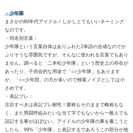
・
少年隊
まさかの80年代アイドル！しかしとてもいいネーミング
なのです。
・同名別言葉：
少年隊という言葉自体はありふれた2単語の合成なのでか
ぶりそうな雰囲気ですが、そんなに使われる言葉でもあり
ません。調べると「二本松少年隊」という歴史上の存在が
あったり、子供会的な用途で「○○少年隊」もあります
が、「○○少年団」の方が多いので検索ノイズとしては小
さめです。
・表記ブレ：
注目すべきは表記ブレ耐性！愛称もそのままで略称もな
く、また男闘呼組みたいな当て字でもないから一般人でも
誤記する事がほぼない。アイドルの少年隊の事を書こうと
したら、99%「少年隊」と表記するであろうこの部分が他