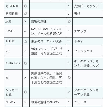
光GENJI
◎
○
光源氏、光ゲンジ
男闘呼組
◎
○
男組
忍者
✕
隠密の意味
◎
NASA SMAPミッショ
SMAP
○
○
スマップ
ン、メール規格SMAP
TOKIO
△
東京のヨーロッパ読み
○
トキオ
V6エンジン、IPV6、6
V6
✕
○
ブイシックス
連勝、また文面に含む
キンキキッズ、キ
KinKi Kids
◎
○
ンキ、近畿キッズ
気象現象の嵐、「絶賛
嵐
✕
の嵐」などの用法、五
◎
十嵐などの文面に含む
タッキー
タキツバ、タッキ
◎
△
＆翼
ーアンド翼
NEWS
✕
報道の意味のNEWS
○
ニュース