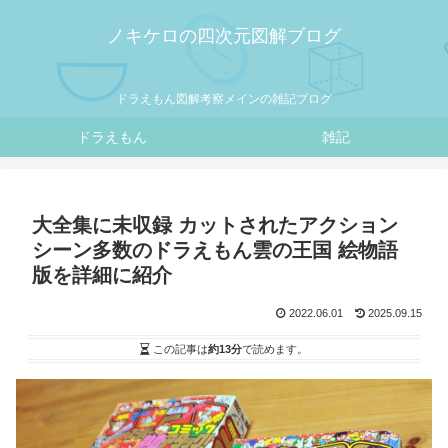
ノキケロの四次元図解ブログ
ドラえもん図解考察メインの雑記ブログ
ドラえもん
雑記
大全集に未収録 カットされたアクション
シーン多数のドラえもん雲の王国 絵物語
版を詳細に紹介
2022.06.01
2025.09.15
この記事は
約13分
で読めます。