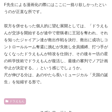
F先生による漫画化の際にはここに一捻り欲しかったとい
うのが正直な所です。
双方を併せもった個人的に望む展開としては、「ドラえも
んが交渉を開始するが途中で密猟者に王冠を奪われ、それ
を知ったジャイアン達が救出作戦を決行、救出に成功しコ
ントロールルーム奪還に挑むが失敗し全員捕縛、打つ手が
なくなったドラえもんが特攻を仕掛け、その後キー坊の星
の科学技術でドラえもんが復活し、最後の審判でノア計画
中止が決定する。」という感じでしょうか。
尺が伸びる分は、あのやたら長いミュージカル「天国の誕
生」を短縮する形で。
ドラえもん