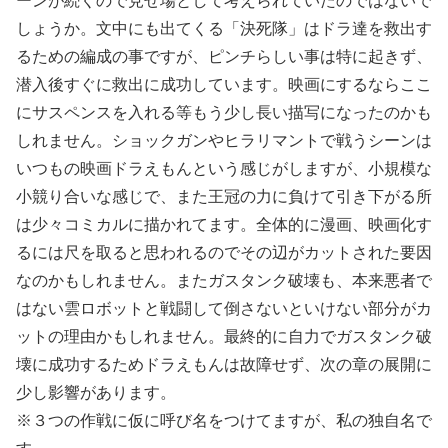
ーンが続くので見せ場として考えられていたのではないで
しょうか。文中にも出てくる「決死隊」はドラ達を救出す
るための編成の事ですが、ピンチらしい事は特に起きず、
潜入後すぐに救出に成功しています。映画にするならここ
にサスペンスを入れる等もう少し長い描写になったのかも
しれません。ショックガンやヒラリマントで戦うシーンは
いつもの映画ドラえもんという感じがしますが、小規模な
小競り合いな感じで、また王冠の力に負けて引き下がる所
は少々コミカルに描かれてます。全体的に漫画、映画化す
るには尺を取ると思われるのでその辺がカットされた要因
なのかもしれません。またガスタンク破壊も、本来悪者で
はない雲ロボットと戦闘して倒さないといけない部分がカ
ットの理由かもしれません。最終的に自力でガスタンク破
壊に成功するためドラえもんは故障せず、次の章の展開に
少し影響があります。
※３つの作戦に仮に呼び名をつけてますが、私の独自名で