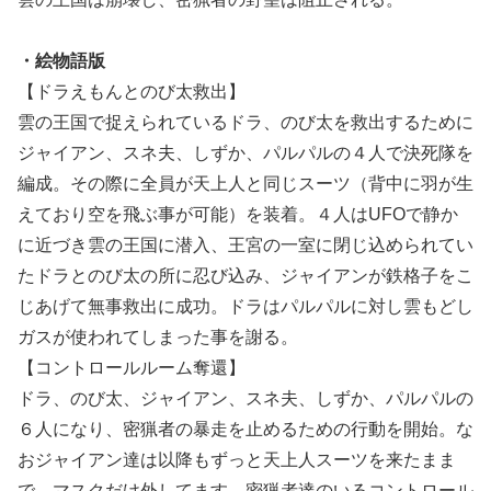
・絵物語版
【ドラえもんとのび太救出】
雲の王国で捉えられているドラ、のび太を救出するために
ジャイアン、スネ夫、しずか、パルパルの４人で決死隊を
編成。その際に全員が天上人と同じスーツ（背中に羽が生
えており空を飛ぶ事が可能）を装着。４人はUFOで静か
に近づき雲の王国に潜入、王宮の一室に閉じ込められてい
たドラとのび太の所に忍び込み、ジャイアンが鉄格子をこ
じあげて無事救出に成功。ドラはパルパルに対し雲もどし
ガスが使われてしまった事を謝る。
【コントロールルーム奪還】
ドラ、のび太、ジャイアン、スネ夫、しずか、パルパルの
６人になり、密猟者の暴走を止めるための行動を開始。な
おジャイアン達は以降もずっと天上人スーツを来たまま
で、マスクだけ外してます。密猟者達のいるコントロール