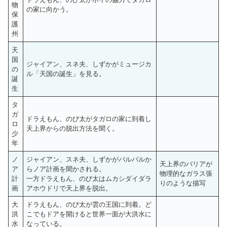
物
の家に向かう。
保
護
州
天
国
ジャイアン、スネ夫、しずかがミュージカ
の
ル「天国の誕生」を見る。
誕
生
タ
ガ
ドラえもん、のび太がタガロの家に到着し
ロ
天上界からの脱出方法を聞く。
少
年
ノ
ジャイアン、スネ夫、しずかがパルパルか
天上界のバリアが
ア
らノア計画を聞かされる。
物理的なガラス張
計
一方ドラえもん、のび太はムカシダイダラ
りのような描写
画
アホウドリで天上界を脱出。
大
ドラえもん、のび太が雲の王国に到着。ど
洪
こでもドアを開けると世界一面が大洪水に
水
なっている。