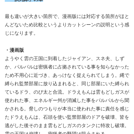
最も違いが大きい箇所で、漫画版には対応する箇所がほと
んどないため比較というよりカットシーンの説明という感
じになります。
・漫画版
ようやく雲の王国に到着したジャイアン、スネ夫、しず
か、パルパルは密猟者に占拠されている事を知らなかった
ため不用心に近づき、あっけなく捉えられてしまう。縄で
縛られ監禁部屋に放り込まれると、同じ部屋にいた縛られ
ているドラ、のび太と合流。ドラえもんは雲もどしガスが
使われた事、エネルギー州が消滅した事をパルパルから聞
かされる。脅しのつもりが本当に使われた事に責任を感じ
たドラえもんは、石頭を使い監禁部屋のドアを破壊、皆を
逃がした後そのまま雲もどしガスのタンクに特攻し破壊。
雲の王国は崩壊し、密猟者の野望は阻止される。