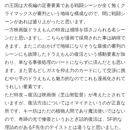
の王国は大長編の定番要素である戦闘シーンが全く無くク
ライマックスが審判という地味な構成なので、間に戦闘シ
ーンがあれば盛り上がったと思います。
一方映画版ドラえもんの特攻は感情を揺さぶられる名シー
ンだと思いますし、こちらが漫画で採用された事は納得で
きます。またこのおかげで地味になりそうな最後の審判の
シーンにも故障したドラえもんの復活という感動要素が加
わり、単なる事後処理のパートにならずに済んだとも思い
ます。また雲もどしガスを抑止力のカードにして交渉に挑
むやり手のドラえもんも魅力的なのでこれも漫画化されて
うれしい要素です。
ただ特攻→復活は映画側（芝山努監督）が考えたとされて
いますが、復活方法についてはイマイチというのが正直な
所です。キー坊はただの植物人間であり魔法使いではない
ので、奇跡の光で修復というおとぎ話的復活は、SF的な
理詰めがあるF先生のテイストとは違うなと思いました。