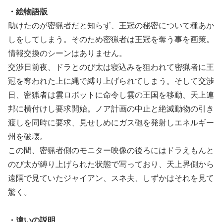
・絵物語版
助けたのが密猟者だと知らず、王冠の秘密について種あか
しをしてしまう。そのため密猟者は王冠を奪う事を画策。
情報交換のシーンはありません。
交渉日前夜、ドラとのび太は寝込みを狙われて密猟者に王
冠を奪われた上に縄で縛り上げられてしまう。そして交渉
日、密猟者は雲ロボットに命令し雲の王国を移動、天上連
邦に横付けし要求開始。ノア計画の中止と絶滅動物の引き
渡しを同時に要求、見せしめにガス砲を発射しエネルギー
州を破壊。
この間、密猟者側のモニター映像の後ろにはドラえもんと
のび太が縛り上げられた状態で写っており、天上界側から
遠隔で見ていたジャイアン、スネ夫、しずかはそれを見て
驚く。
・違いの説明