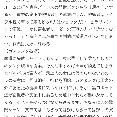
ルームに行き雲もどしガスの発射ボタンを取り戻そうとす
るが、道中の廊下で密猟者との戦闘に突入。密猟者はライ
フル銃で撃って来る所を6人はショックガン、ヒラリマン
トで応戦。しかし密猟者リーダーの王冠の力で「近づくな
～っ！！」と命令された事で強制的に撤退させられてしま
い、作戦は失敗に終わる。
【ガスタンク破壊】
奪還に失敗したドラえもんは、次の手として雲もどしガス
のタンク破壊を提案。そんな事すれば王国が消えてしまう
とパルパルは言うが、天上人の命には代えられないとのド
ラの決意に一同は納得し行動を開始。ガスタンクは王宮の
外にあるため密猟者に気づかれずに行けるが、雲ロボット
達が密猟者の支配下にあるため道中それらが襲いかかって
くる。それらをやっつけながら進みます。ちなみにこの戦
闘シーン、文中では「ちぎっては投げちぎっては投げの突
進」と書かれており、挿絵も
全員がパンチで戦うという絵