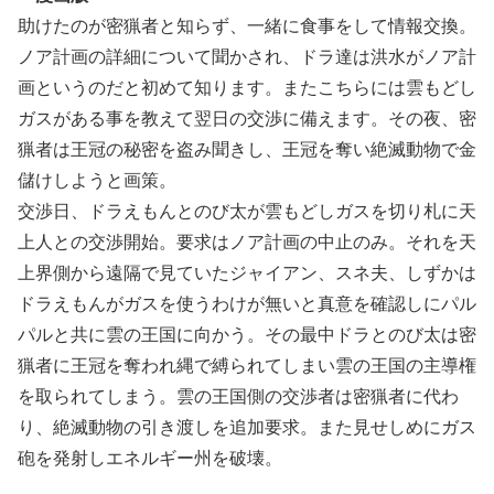
助けたのが密猟者と知らず、一緒に食事をして情報交換。
ノア計画の詳細について聞かされ、ドラ達は洪水がノア計
画というのだと初めて知ります。またこちらには雲もどし
ガスがある事を教えて翌日の交渉に備えます。その夜、密
猟者は王冠の秘密を盗み聞きし、王冠を奪い絶滅動物で金
儲けしようと画策。
交渉日、ドラえもんとのび太が雲もどしガスを切り札に天
上人との交渉開始。要求はノア計画の中止のみ。それを天
上界側から遠隔で見ていたジャイアン、スネ夫、しずかは
ドラえもんがガスを使うわけが無いと真意を確認しにパル
パルと共に雲の王国に向かう。その最中ドラとのび太は密
猟者に王冠を奪われ縄で縛られてしまい雲の王国の主導権
を取られてしまう。雲の王国側の交渉者は密猟者に代わ
り、絶滅動物の引き渡しを追加要求。また見せしめにガス
砲を発射しエネルギー州を破壊。