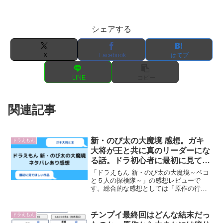
シェアする
X
Facebook
はてブ
LINE
コピー
関連記事
新・のび太の大魔境 感想。ガキ
ドラえもん
大将が王と共に真のリーダーにな
る話。ドラ初心者に最初に見てほ
しい映画。
「ドラえもん 新・のび太の大魔境～ペコ
と５人の探検隊～」の感想レビューで
す。総合的な感想としては「原作の行間
を丁寧に埋めて忠実に完成度を高めた作
品。ジャイアンのリーダーの物語として
の完成度が際立った。」という感じで高
チンプイ最終回はどんな結末だっ
ドラえもん
評価です。さらに言うと「...