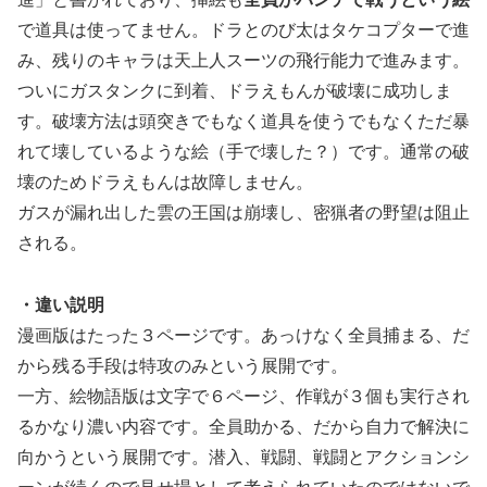
で道具は使ってません。ドラとのび太はタケコプターで進
み、残りのキャラは天上人スーツの飛行能力で進みます。
ついにガスタンクに到着、ドラえもんが破壊に成功しま
す。破壊方法は頭突きでもなく道具を使うでもなくただ暴
れて壊しているような絵（手で壊した？）です。通常の破
壊のためドラえもんは故障しません。
ガスが漏れ出した雲の王国は崩壊し、密猟者の野望は阻止
される。
・違い説明
漫画版はたった３ページです。あっけなく全員捕まる、だ
から残る手段は特攻のみという展開です。
一方、絵物語版は文字で６ページ、作戦が３個も実行され
るかなり濃い内容です。全員助かる、だから自力で解決に
向かうという展開です。潜入、戦闘、戦闘とアクションシ