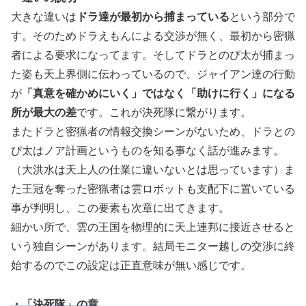
大きな違いは
ドラ達が最初から捕まっている
という部分で
す。そのためドラえもんによる交渉が無く、最初から密猟
者による要求になってます。そしてドラとのび太が捕まっ
た姿も天上界側に伝わっているので、ジャイアン達の行動
が
「真意を確かめにいく」ではなく「助けに行く」になる
所が最大の差
です。これが決死隊に繋がります。
またドラと密猟者の情報交換シーンがないため、ドラとの
び太はノア計画というものを知る事なく話が進みます。
（大洪水は天上人の仕業に違いないとは思っています）ま
た王冠を奪った密猟者は雲ロボットも支配下に置いている
事が判明し、この要素も次章に出てきます。
細かい所で、雲の王国を物理的に天上連邦に接近させると
いう独自シーンがあります。結局モニター越しの交渉に終
始するのでこの設定は正直意味が無い感じです。
・「決死隊」の章