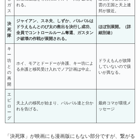
ガ
れる。
雲の王国と天上連
ス
邦が接近。
ジャイアン
、スネ夫、しずか、パルパルは
決
ドラえもんとのび太の救出を決行し成功、
ほぼ別展開。（詳
死
全員でコントロールルーム奪還、ガスタン
細別途）
隊
ク破壊の作戦が展開される。
キ
ー
坊
ドラえもんが故障
ホイ、モアとドードーが弁護、キー坊によ
と
していないので扱
る弁護と移民受け入れでノア計画は中止。
の
いが異なる。
再
開
エ
ピ
天上人の移民が始まり、パルパル達と分か
最終コマが環境メ
ロ
れを告げる。
ッセージ
ー
グ
「決死隊」が映画にも漫画版にもない部分ですが、繋がる