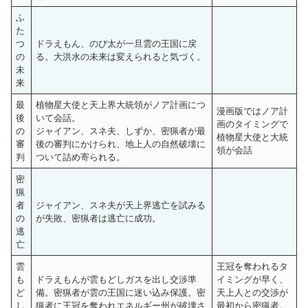
ふ
た
つ
ドラえもん、のび太が一旦雲の王国に戻
の
る。大洪水の未来は変えられると気づく。
未
来
最
植物星大使と天上界大統領がノア計画につ
漫画版ではノア計
後
いて会話。
画のタイミングで
の
ジャイアン、スネ夫、しずか、密猟者が最
植物星大使と大統
審
後の審判にかけられ、地上人の自然破壊に
領が会話
判
ついて詰め寄られる。
密
猟
者
ジャイアン、スネ夫が天上界逃亡を試みる
の
が失敗、密猟者は逃亡に成功。
逃
亡
雲
王冠を奪われるタ
も
ドラえもんが雲もどしガスを出し交渉準
イミングが早く、
ど
備。密猟者が雲の王国に迷い込み保護。密
天上人との交渉が
し
猟者に王冠を奪われエネルギー州が破壊さ
最初から密猟者。