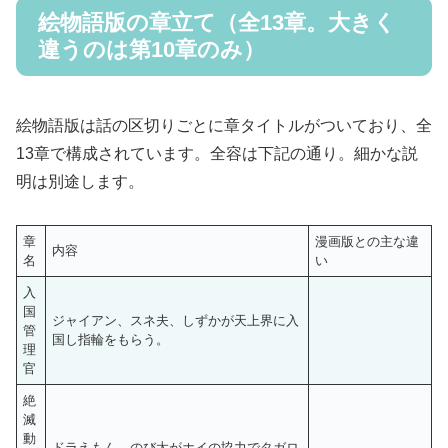
絵物語版の章立て（全13章。大きく
違うのは第10章のみ）
絵物語版は話の区切りごとに章タイトルがついており、全
13章で構成されています。全容は下記の通り。細かな説
明は別途します。
章
漫画版との主な違
内容
名
い
入
国
ジャイアン、スネ夫、しずかが天上界に入
管
国し指輪をもらう。
理
官
絶
滅
動
ドラえもん、のび太がホイの協力でタガロ