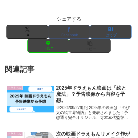
シェアする
X
Facebook
はてブ
LINE
コピー
関連記事
2025年ドラえもん映画は「絵と
ドラえもん
魔法」？予告映像から内容を予
想。
※2024/09/27追記:2025年の映画は「のび
太の絵世界物語」と発表されました！予
想通り完全オリジナル、寺本幸代監督で
した。本記事は発表前の頃の予想記事で
す。-----「ドラえもん のび太の地球行進
楽」エンドロール後に来年の予告映像
次の映画ドラえもんリメイク作が
ドラえもん
が...