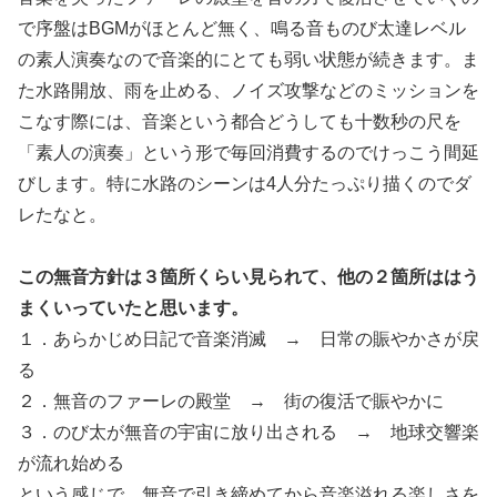
で序盤はBGMがほとんど無く、鳴る音ものび太達レベル
の素人演奏なので音楽的にとても弱い状態が続きます。ま
た水路開放、雨を止める、ノイズ攻撃などのミッションを
こなす際には、音楽という都合どうしても十数秒の尺を
「素人の演奏」という形で毎回消費するのでけっこう間延
びします。特に水路のシーンは4人分たっぷり描くのでダ
レたなと。
この無音方針は３箇所くらい見られて、他の２箇所ははう
まくいっていたと思います。
１．あらかじめ日記で音楽消滅 → 日常の賑やかさが戻
る
２．無音のファーレの殿堂 → 街の復活で賑やかに
３．のび太が無音の宇宙に放り出される → 地球交響楽
が流れ始める
という感じで、無音で引き締めてから音楽溢れる楽しさを