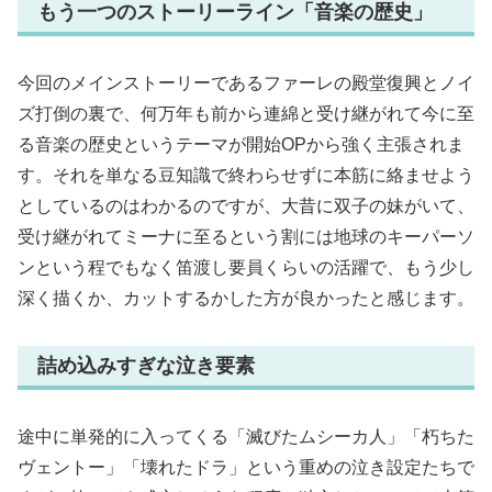
もう一つのストーリーライン「音楽の歴史」
今回のメインストーリーであるファーレの殿堂復興とノイ
ズ打倒の裏で、何万年も前から連綿と受け継がれて今に至
る音楽の歴史というテーマが開始OPから強く主張されま
す。それを単なる豆知識で終わらせずに本筋に絡ませよう
としているのはわかるのですが、大昔に双子の妹がいて、
受け継がれてミーナに至るという割には地球のキーパーソ
ンという程でもなく笛渡し要員くらいの活躍で、もう少し
深く描くか、カットするかした方が良かったと感じます。
詰め込みすぎな泣き要素
途中に単発的に入ってくる「滅びたムシーカ人」「朽ちた
ヴェントー」「壊れたドラ」という重めの泣き設定たちで