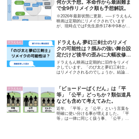
何か大予想。本命作から最困難ま
で全9作リメイク順も予想解説。
※2026年最新状態に更新。-----ドラえもん
映画は定期的にリメイクされています
が、現時点ではF先生原作17本中9本がま
だリメイクされていません。次にリメイ
クされるのはどの作品か？関係者の言葉
からわかっている事と個人的な考察から
ドラえもん 夢幻三剣士のリメイ
ドラえもん
リメイク順...
クの可能性は？掴みの強い舞台設
定だけど後半の歪みに大幅改修が
必要そう。
ドラえもん映画は定期的に旧作をリメイ
クしています。「のび太と夢幻三剣士」
はリメイクされるのでしょうか。結論か
ら言うとリメイクの可能性はあるけど、
大改編が必要そうという印象で、有利な
要素もあるけど弱点も多い作品で、それ
「ビョードーばくだん」は「平
ドラえもん
ぞれ説明していきます。(...
等」「公平」どっちか？類似道具
なども含めて考えてみた。
近年、「平等」と「公平」という言葉を
明確に使い分ける事が増えました。「平
等」は一律に同じく扱う事、「公平」は
個々の状況に応じて調整する事みたいに
説明されます。ドラえもんにもそのよう
な個人間の格差をならすような道具が出
てきます。直球のネーミン...