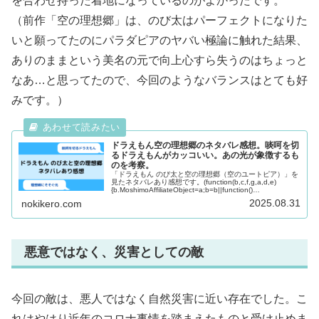
を合わせ持った着地になっているのがよかったです。
（前作「空の理想郷」は、のび太はパーフェクトになりた
いと願ってたのにパラダピアのヤバい極論に触れた結果、
ありのままという美名の元で向上心すら失うのはちょっと
なあ…と思ってたので、今回のようなバランスはとても好
みです。）
ドラえもん空の理想郷のネタバレ感想。啖呵を切
るドラえもんがカッコいい。あの光が象徴するも
のを考察。
「ドラえもん のび太と空の理想郷（空のユートピア）」を
見たネタバレあり感想です。(function(b,c,f,g,a,d,e)
{b.MoshimoAffiliateObject=a;b=b||function()
{arguments.cu...
2025.08.31
nokikero.com
悪意ではなく、災害としての敵
今回の敵は、悪人ではなく自然災害に近い存在でした。こ
れはやはり近年のコロナ事情を踏まえたものと受け止めま