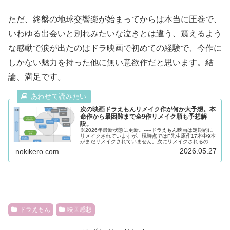
ただ、終盤の地球交響楽が始まってからは本当に圧巻で、
いわゆる出会いと別れみたいな泣きとは違う、震えるよう
な感動で涙が出たのはドラ映画で初めての経験で、今作に
しかない魅力を持った他に無い意欲作だと思います。結
論、満足です。
次の映画ドラえもんリメイク作が何か大予想。本
命作から最困難まで全9作リメイク順も予想解
説。
※2026年最新状態に更新。-----ドラえもん映画は定期的に
リメイクされていますが、現時点ではF先生原作17本中9本
がまだリメイクされていません。次にリメイクされるのは
どの作品か？関係者の言葉からわかっている事と個人的な
2026.05.27
nokikero.com
考察からリメイク順...
ドラえもん
映画感想