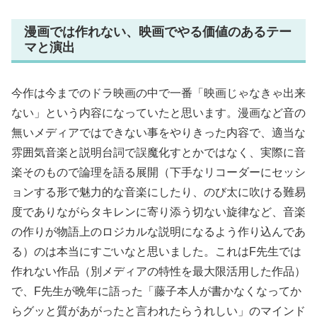
漫画では作れない、映画でやる価値のあるテー
マと演出
今作は今までのドラ映画の中で一番「映画じゃなきゃ出来
ない」という内容になっていたと思います。漫画など音の
無いメディアではできない事をやりきった内容で、適当な
雰囲気音楽と説明台詞で誤魔化すとかではなく、実際に音
楽そのもので論理を語る展開（下手なリコーダーにセッシ
ョンする形で魅力的な音楽にしたり、のび太に吹ける難易
度でありながらタキレンに寄り添う切ない旋律など、音楽
の作りが物語上のロジカルな説明になるよう作り込んであ
る）のは本当にすごいなと思いました。これはF先生では
作れない作品（別メディアの特性を最大限活用した作品）
で、F先生が晩年に語った「藤子本人が書かなくなってか
らグッと質があがったと言われたらうれしい」のマインド